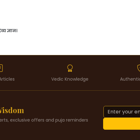
्य ज्ञान।
Articles
Vedic Knowledge
Authenti
 Wisdom
alerts, exclusive offers and puja reminders