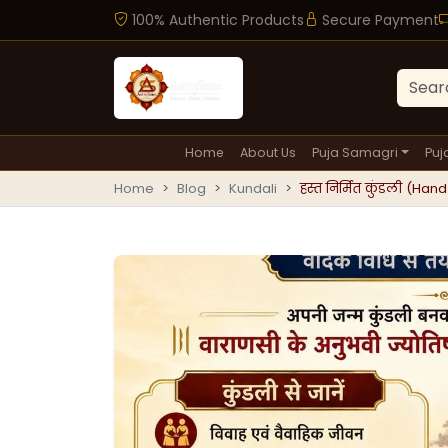
100% Authentic Products
Secure Payment
Home
About Us
Puja Samagri
Puj
Home
Blog
Kundali
हस्त निर्मित कुंडली (Ha