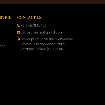
RVICE
CONTACT US
+917457945450
astrosanevns@gmail.com
Sarkaripura Shasi Ball Vidhyalaya
Savera Nursary, Manduadih,
ons
Varanasi 221103, (UP) INDIA