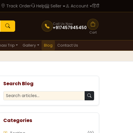
Track Order
Help
हिंदी
Seller
Account
Call Us Now
+917457945450
Cart
asi Trip
Gallery
Blog
Contact Us
Search Blog
Categories