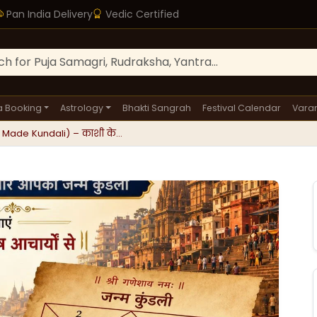
Pan India Delivery
Vedic Certified
a Booking
Astrology
Bhakti Sangrah
Festival Calendar
Varan
nd Made Kundali) – काशी के...